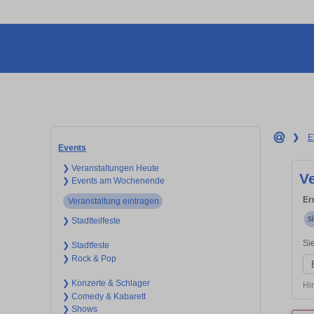
❯
E
Events
❯ Veranstaltungen Heute
V
❯ Events am Wochenende
Er
Veranstaltung eintragen
s
❯ Stadtteilfeste
Si
❯ Stadtfeste
❯ Rock & Pop
❯ Konzerte & Schlager
Hi
❯ Comedy & Kabarett
❯ Shows