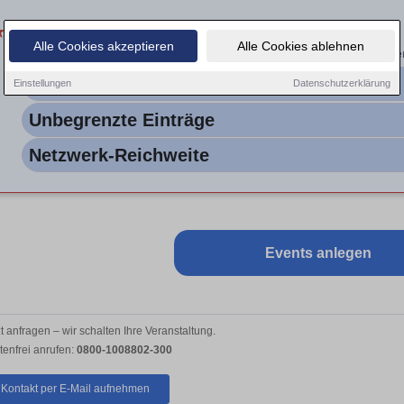
Kostenlos als Partner
★
Alle Cookies akzeptieren
Alle Cookies ablehnen
Verlinken Sie uns als Partner & nutzen Sie
unbegrenzt
unseren Ver
0 €
Einstellungen
Datenschutzerklärung
Unbegrenzte Einträge
Netzwerk-Reichweite
Events anlegen
zt anfragen
– wir schalten Ihre Veranstaltung.
tenfrei anrufen:
0800-1008802-300
Kontakt per E-Mail aufnehmen