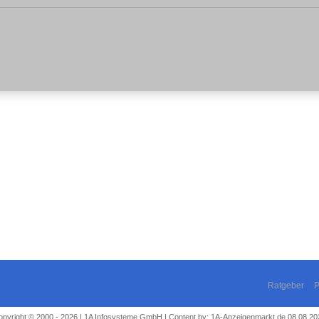
Ratgeber
P
opyright © 2000 - 2026 | 1A Infosysteme GmbH | Content by: 1A-Anzeigenmarkt.de 08.08.20