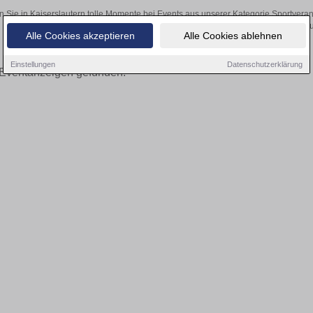
n Sie in Kaiserslautern tolle Momente bei Events aus unserer Kategorie Sportveran
Ihre Tickets über den Online-Kartenverkau
Alle Cookies akzeptieren
Alle Cookies ablehnen
Einstellungen
Datenschutzerklärung
Eventanzeigen gefunden!