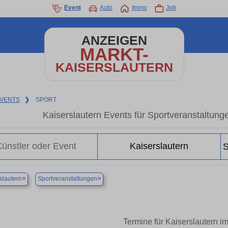
Event
Auto
Immo
Job
ANZEIGEN
MARKT-
KAISERSLAUTERN
VENTS
❯
SPORT
Kaiserslautern Events für Sportveranstaltung
×
×
slautern
Sportveranstaltungen
Termine für Kaiserslautern i