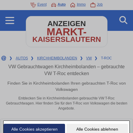
Event
Auto
Immo
Job
ANZEIGEN
MARKT-
KAISERSLAUTERN
❯
AUTOS
❯
KIRCHHEIMBOLANDEN
❯
VW
❯
T-ROC
VW Gebrauchtwagen Kirchheimbolanden – gebrauchte
VW T-Roc entdecken
Finden Sie in Kirchheimbolanden Ihren gebrauchten T-Roc von
Volkswagen
Entdecken Sie in Kirchheimbolanden gebrauchte VW T-Roc
Gebrauchtwagen. Hier finden Sie für den T-Roc von Volkswagen die besten
Angebote.
Leider konnten wir derzeit keine passenden Autos finden. Schauen Sie
Alle Cookies akzeptieren
Alle Cookies ablehnen
bald wieder vorbei!