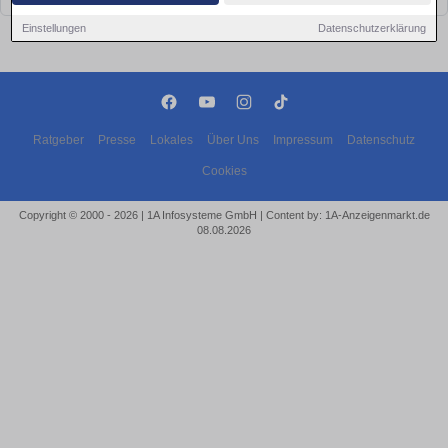
Einstellungen
Datenschutzerklärung
Ratgeber
Presse
Lokales
Über Uns
Impressum
Datenschutz
Cookies
Copyright © 2000 - 2026 | 1A Infosysteme GmbH | Content by: 1A-Anzeigenmarkt.de
08.08.2026