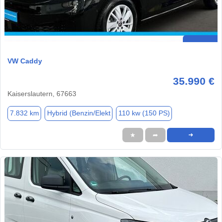
VW Caddy
35.990 €
Kaiserslautern, 67663
7.832 km
Hybrid (Benzin/Elekt
110 kw (150 PS)
★
➦
➜