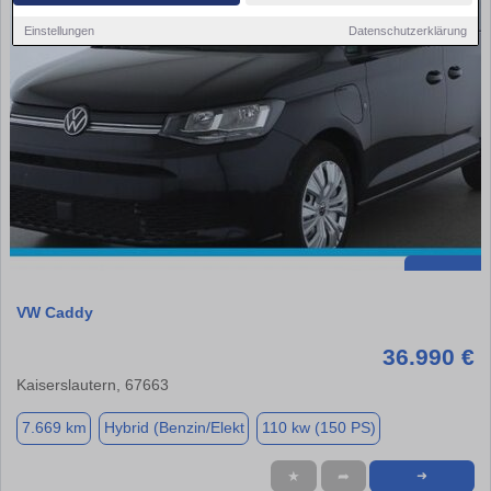
Einstellungen
Datenschutzerklärung
VW Caddy
36.990 €
Kaiserslautern, 67663
7.669 km
Hybrid (Benzin/Elekt
110 kw (150 PS)
★
➦
➜