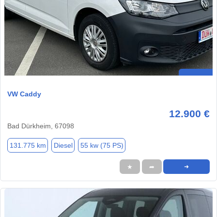
VW Caddy
12.900 €
Bad Dürkheim, 67098
131.775 km
Diesel
55 kw (75 PS)
★
➦
➜