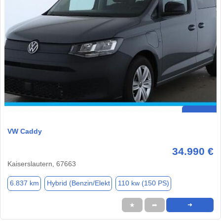
VW Caddy
34.990 €
Kaiserslautern, 67663
6.837 km
Hybrid (Benzin/Elekt
110 kw (150 PS)
★
➦
➜