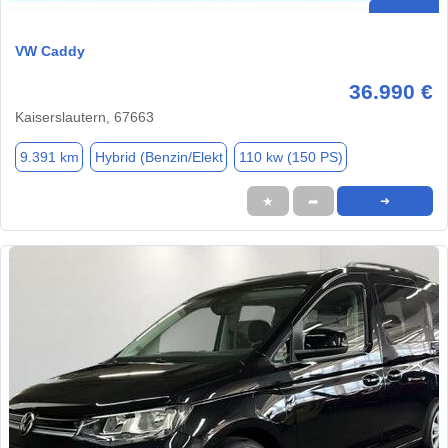
VW Caddy
36.990 €
Kaiserslautern, 67663
9.391 km
Hybrid (Benzin/Elekt
110 kw (150 PS)
★
➦
➜