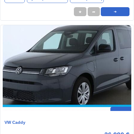
★
➦
➜
VW Caddy