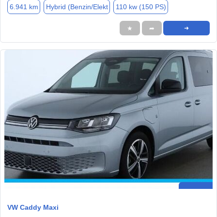
6.941 km
Hybrid (Benzin/Elekt
110 kw (150 PS)
★
➦
➜
VW Caddy Maxi