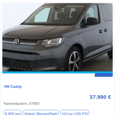
VW Caddy
37.990 €
Kaiserslautern, 67663
6.805 km
Hybrid (Benzin/Elekt
110 kw (150 PS)