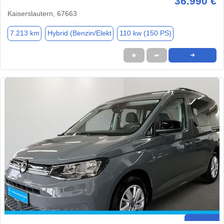
36.990 €
Kaiserslautern, 67663
7.213 km
Hybrid (Benzin/Elekt
110 kw (150 PS)
★
➦
➜