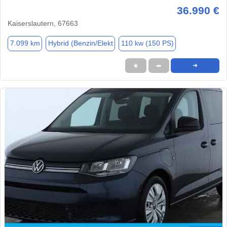
36.990 €
Kaiserslautern, 67663
7.099 km
Hybrid (Benzin/Elekt
110 kw (150 PS)
★
➦
➜