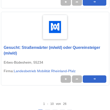
★
➦
➜
Gesucht: Straßenwärter (m/w/d) oder Quereinsteiger
(m/w/d)
Erbes-Büdesheim, 55234
Firma:
Landesbetrieb Mobilität Rheinland-Pfalz
★
➦
➜
1 - 10 von 26