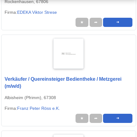
Rockenhausen, 67806
Firma:
EDEKA Viktor Strese
★
➦
➜
Verkäufer / Quereinsteiger Bedientheke / Metzgerei
(m/w/d)
Albisheim (Pfrimm), 67308
Firma:
Franz Peter Röss e.K.
★
➦
➜