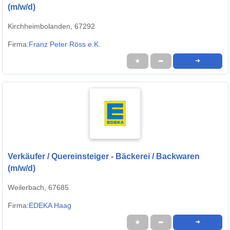
(m/w/d)
Kirchheimbolanden, 67292
Firma:
Franz Peter Röss e.K.
★
➦
➜
Verkäufer / Quereinsteiger - Bäckerei / Backwaren
(m/w/d)
Weilerbach, 67685
Firma:
EDEKA Haag
★
➦
➜