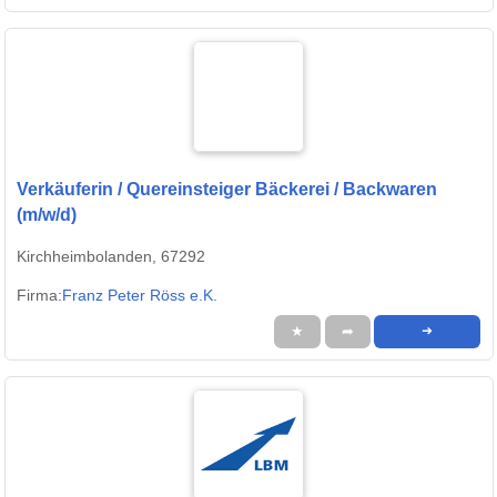
Verkäuferin / Quereinsteiger Bäckerei / Backwaren
(m/w/d)
Kirchheimbolanden, 67292
Firma:
Franz Peter Röss e.K.
★
➦
➜