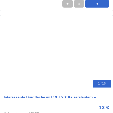
★
➦
➜
1 / 16
Interessante Bürofläche im PRE Park Kaiserslautern –…
13 €