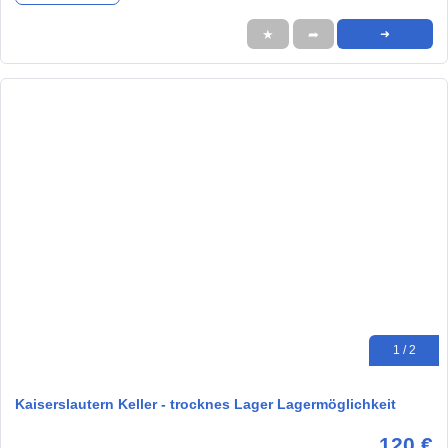
★
➦
➜
1 / 2
Kaiserslautern Keller - trocknes Lager Lagermöglichkeit
120 €