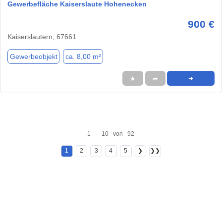
Gewerbefläche Kaiserslaute Hohenecken
900 €
Kaiserslautern, 67661
Gewerbeobjekt
ca. 8,00 m²
★
➦
➜
1 - 10 von 92
1
2
3
4
5
❯
❯❯