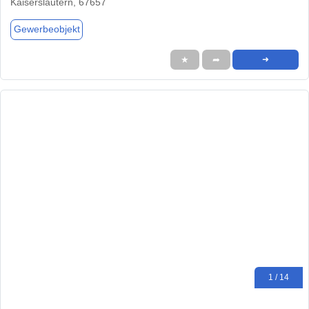
Kaiserslautern, 67657
Gewerbeobjekt
★
➦
➜
1 / 14