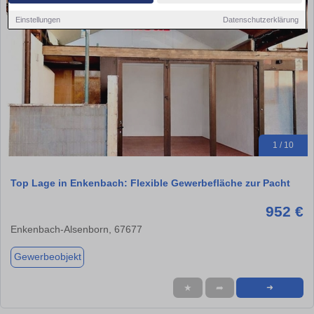
Einstellungen
Datenschutzerklärung
1 / 10
Top Lage in Enkenbach: Flexible Gewerbefläche zur Pacht
952 €
Enkenbach-Alsenborn, 67677
Gewerbeobjekt
★
➦
➜