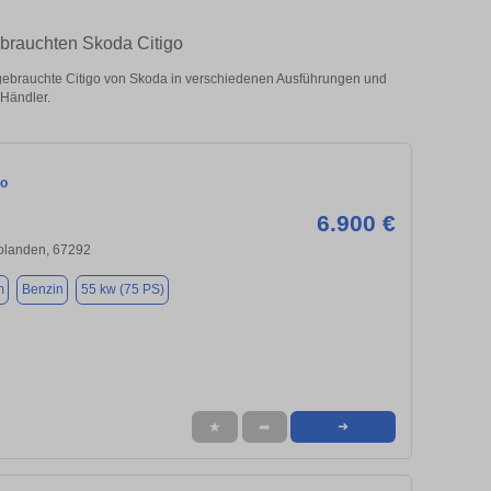
ebrauchten Skoda Citigo
ebrauchte Citigo von Skoda in verschiedenen Ausführungen und
 Händler.
go
6.900 €
olanden, 67292
m
Benzin
55 kw (75 PS)
★
➦
➜