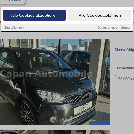
heimbolanden
Finden Sie in Kirchheimbolanden Ihren g
Alle Cookies akzeptieren
Alle Cookies ablehnen
 Sie in Kirchheimbolanden einen Skoda Citigo Gebrauchtwagen? Entdecken Sie g
Preisklassen von privat und vom
Einstellungen
Datenschutzerklärung
Skoda Citi
Kirchheimb
138.000 k