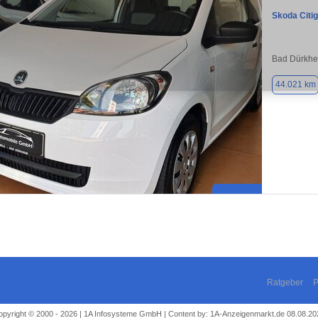
Skoda Citi
Bad Dürkhe
44.021 km
Ratgeber
P
opyright © 2000 - 2026 | 1A Infosysteme GmbH | Content by: 1A-Anzeigenmarkt.de 08.08.20