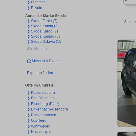
Kirch
❯ Oldtimer
❯ E-Auto
Autos der Marke Skoda
❯ Skoda Fabia (7)
Suchen
❯ Skoda Kamiq (3)
❯ Skoda Karoq (7)
❯ Skoda Kodiaq (5)
❯ Skoda Octavia (15)
Alle Marken
Messen & Events
Experten finden
Orte im Umkreis
❯ Kaiserslautern
❯ Bad Dürkheim
❯ Eisenberg (Pfalz)
❯ Enkenbach-Alsenborn
❯ Rockenhausen
❯ Otterberg
❯ Winnweiler
❯ Hochspeyer