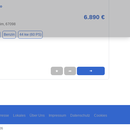
go
6.890 €
im, 67098
Benzin
44 kw (60 PS)
★
➦
➜
resse
Lokales
Über Uns
Impressum
Datenschutz
Cookies
26