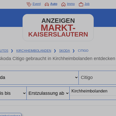
Event
Auto
Immo
Job
ANZEIGEN
MARKT-
KAISERSLAUTERN
UTOS
❯
KIRCHHEIMBOLANDEN
❯
SKODA
❯
CITIGO
Skoda Citigo gebraucht in Kirchheimbolanden entdecken
×