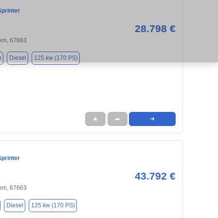
printer
28.798 €
ern, 67663
m
Diesel
125 kw (170 PS)
★
➦
➜
printer
43.792 €
ern, 67663
Diesel
125 kw (170 PS)