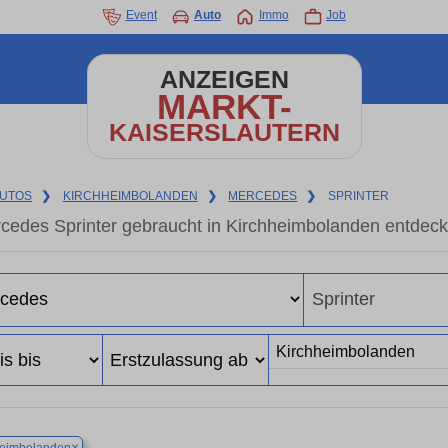
Event
Auto
Immo
Job
ANZEIGEN
MARKT-
KAISERSLAUTERN
UTOS
❯
KIRCHHEIMBOLANDEN
❯
MERCEDES
❯
SPRINTER
cedes Sprinter gebraucht in Kirchheimbolanden entdec
×