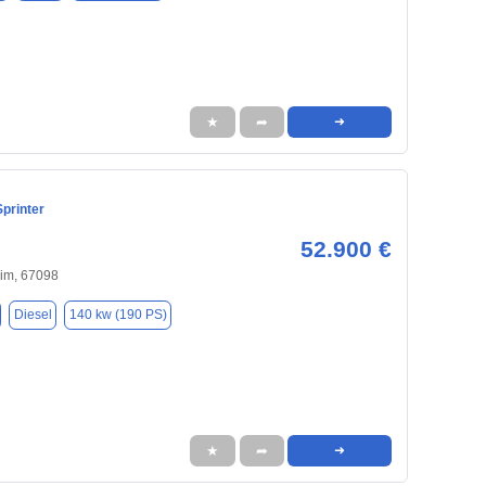
★
➦
➜
printer
52.900 €
im, 67098
Diesel
140 kw (190 PS)
★
➦
➜