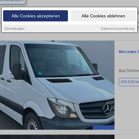
heimbolanden
Finden Sie in Kirchheimbolanden Ihren gebr
Alle Cookies akzeptieren
Alle Cookies ablehnen
chen Sie in Kirchheimbolanden einen Mercedes Sprinter Gebrauchtwagen? Entdec
Ausführungen und Preisklassen von privat
Einstellungen
Datenschutzerklärung
Mercedes S
Bad Dürkhe
209.628 k