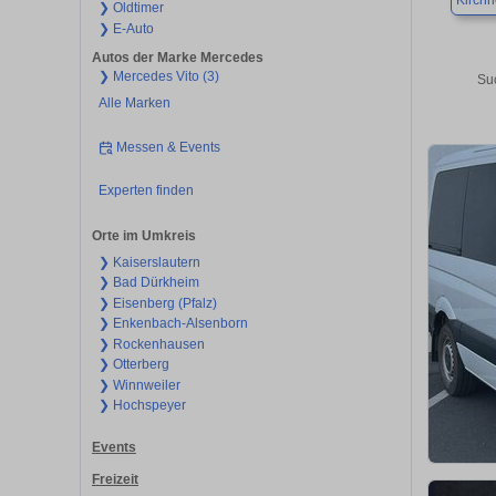
Kirch
❯ Oldtimer
❯ E-Auto
Autos der Marke Mercedes
❯ Mercedes Vito (3)
Su
Alle Marken
Messen & Events
Experten finden
Orte im Umkreis
❯ Kaiserslautern
❯ Bad Dürkheim
❯ Eisenberg (Pfalz)
❯ Enkenbach-Alsenborn
❯ Rockenhausen
❯ Otterberg
❯ Winnweiler
❯ Hochspeyer
Events
Freizeit