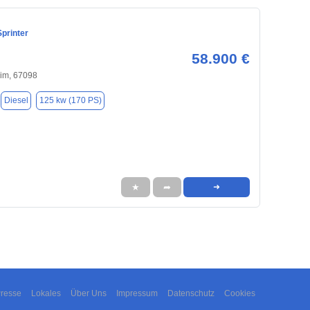
printer
58.900 €
im, 67098
Diesel
125 kw (170 PS)
★
➦
➜
resse
Lokales
Über Uns
Impressum
Datenschutz
Cookies