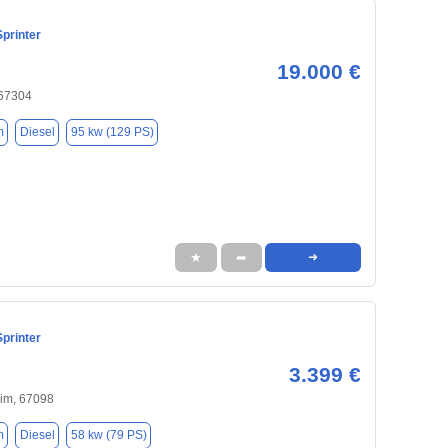
printer
19.000 €
 67304
m
Diesel
95 kw (129 PS)
★
➦
➜
printer
3.399 €
im, 67098
m
Diesel
58 kw (79 PS)