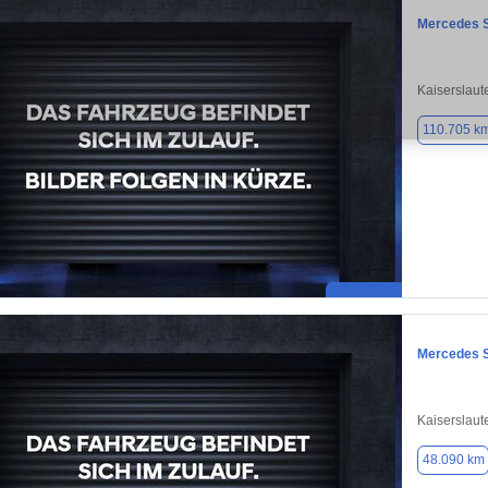
Mercedes S
Kaiserslaut
110.705 k
Mercedes S
Kaiserslaut
48.090 km