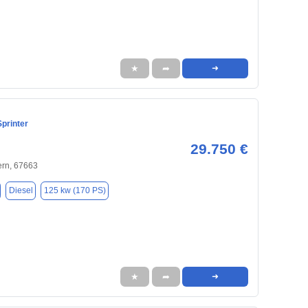
★
➦
➜
printer
29.750 €
ern, 67663
Diesel
125 kw (170 PS)
★
➦
➜