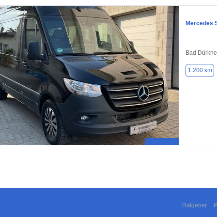
Mercedes S
Bad Dürkhe
1.200 km
Ratgeber
P