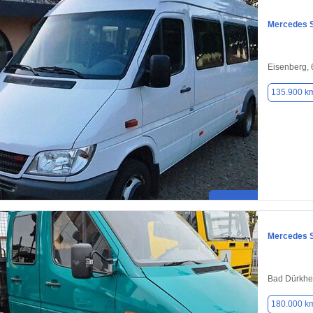
Mercedes S
Eisenberg,
135.900 k
Mercedes S
Bad Dürkhe
180.000 k