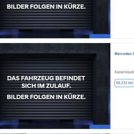
Mercedes S
Kaiserslaut
68.232 km