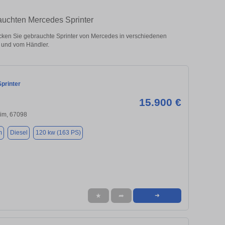
auchten Mercedes Sprinter
ken Sie gebrauchte Sprinter von Mercedes in verschiedenen
 und vom Händler.
printer
15.900 €
im, 67098
m
Diesel
120 kw (163 PS)
★
➦
➜