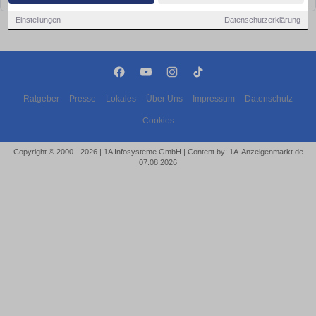
Einstellungen
Datenschutzerklärung
Ratgeber
Presse
Lokales
Über Uns
Impressum
Datenschutz
Cookies
Copyright © 2000 - 2026 | 1A Infosysteme GmbH | Content by: 1A-Anzeigenmarkt.de
07.08.2026