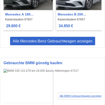
Mercedes A 180
Mercedes B 200
Progressive Line Advanced
Progressive*AHK*
Kaiserslautern 67657
Kaiserslautern 67657
*R.-Kamera*
29.800 €
34.850 €
Alle Mercedes-Benz Gebrauchtwagen anzeigen
Gebrauchte BMW günstig kaufen
Alle BMW Gebrauchtwagen anzeigen