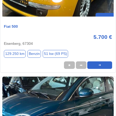
Fiat 500
5.700 €
Eisenberg, 67304
129.250 km
Benzin
51 kw (69 PS)
★
➦
➜