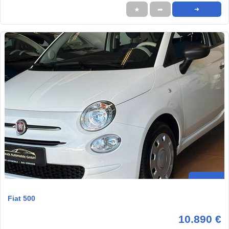
★
➦
➜
Fiat 500
10.890 €