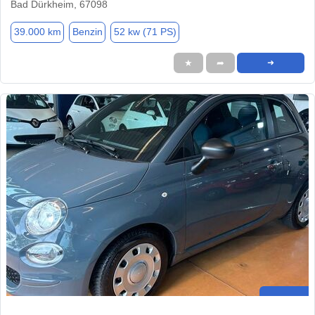
Bad Dürkheim, 67098
39.000 km
Benzin
52 kw (71 PS)
★
➦
➜