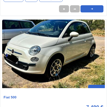
★
➦
➜
Fiat 500
7.490 €