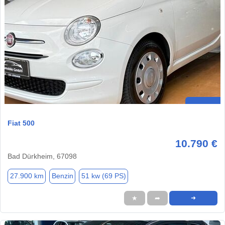
Fiat 500
10.790 €
Bad Dürkheim, 67098
27.900 km
Benzin
51 kw (69 PS)
★
➦
➜