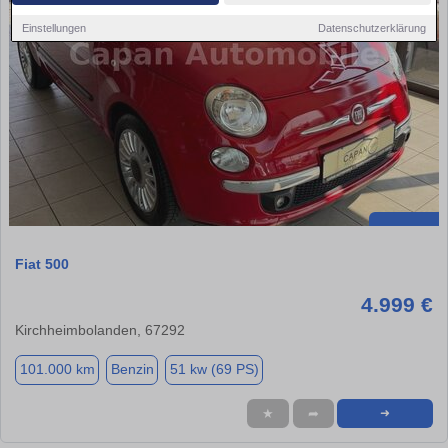
Einstellungen
Datenschutzerklärung
Fiat 500
4.999 €
Kirchheimbolanden, 67292
101.000 km
Benzin
51 kw (69 PS)
★
➦
➜