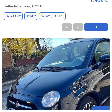
Hettenleidelheim, 67310
74.600 km
Benzin
74 kw (101 PS)
★
➦
➜