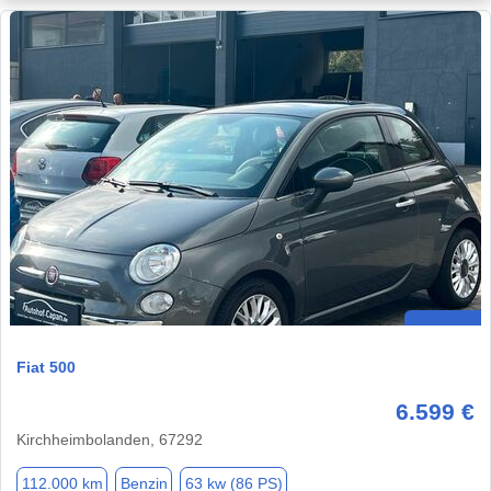
Fiat 500
6.599 €
Kirchheimbolanden, 67292
112.000 km
Benzin
63 kw (86 PS)