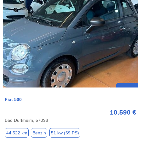
Fiat 500
10.590 €
Bad Dürkheim, 67098
44.522 km
Benzin
51 kw (69 PS)