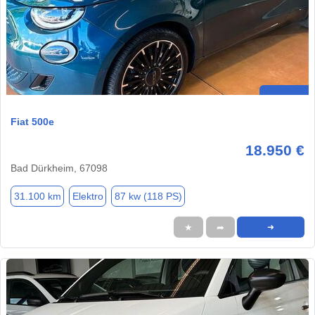
Fiat 500e
18.950 €
Bad Dürkheim, 67098
31.100 km
Elektro
87 kw (118 PS)
★
➦
➜