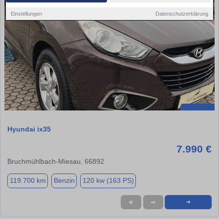
Einstellungen
Datenschutzerklärung
Hyundai ix35
7.990 €
Bruchmühlbach-Miesau, 66892
119.700 km
Benzin
120 kw (163 PS)
★
➦
➜