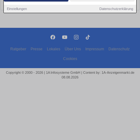
bald wieder vorbei!
Einstellungen
Datenschutzerklärung
Ratgeber
Presse
Lokales
Über Uns
Impressum
Datenschutz
Cookies
Copyright © 2000 - 2026 | 1A Infosysteme GmbH | Content by: 1A-Anzeigenmarkt.de
08.08.2026