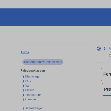
❯
A
Autos
F
Hier Angebot veröffentlichen
Fahrzeugklassen
❯ Kleinwagen
❯ SUV
❯ Van
❯ Pickup
❯ Transporter
❯ Camper
❯ Jahreswagen