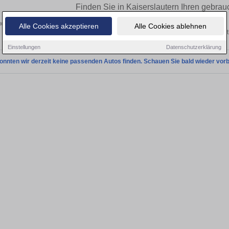
Finden Sie in Kaiserslautern Ihren gebrau
chen Sie in Kaiserslautern einen Ferrari Testarossa Gebrauchtwagen? Entdecken 
Alle Cookies akzeptieren
Alle Cookies ablehnen
Ausführungen und Preisklassen von privat
Einstellungen
Datenschutzerklärung
onnten wir derzeit keine passenden Autos finden. Schauen Sie bald wieder vorb