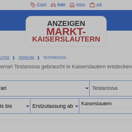
Event
Auto
Immo
Job
ANZEIGEN
MARKT-
KAISERSLAUTERN
UTOS
❯
FERRARI
❯
TESTAROSSA
errari Testarossa gebraucht in Kaiserslautern entdecke