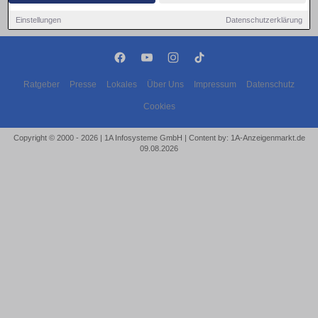
Einstellungen
Datenschutzerklärung
Ratgeber
Presse
Lokales
Über Uns
Impressum
Datenschutz
Cookies
Copyright © 2000 - 2026 | 1A Infosysteme GmbH | Content by: 1A-Anzeigenmarkt.de
09.08.2026