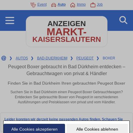
Event
Auto
Immo
Job
ANZEIGEN
MARKT-
KAISERSLAUTERN
❯
AUTOS
❯
BAD-DUERKHEIM
❯
PEUGEOT
❯
BOXER
Peugeot Boxer gebraucht in Bad Dürkheim entdecken –
Gebrauchtwagen von privat & Händler
Finden Sie in Bad Dürkheim Ihren gebrauchten Peugeot Boxer
Suchen Sie in Bad Dürkheim einen Peugeot Boxer Gebrauchtwagen?
Entdecken Sie gebrauchte Boxer von Peugeot in verschiedenen
Ausführungen und Preisklassen von privat und vom Händler.
Leider konnten wir derzeit keine passenden Autos finden. Schauen Sie
bald wieder vorbei!
Alle Cookies akzeptieren
Alle Cookies ablehnen