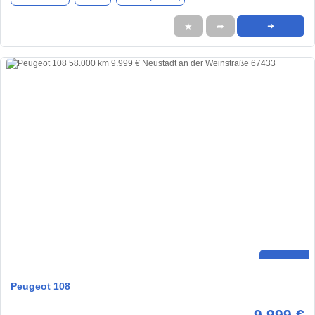
★
➦
➜
Peugeot 108
9.999 €