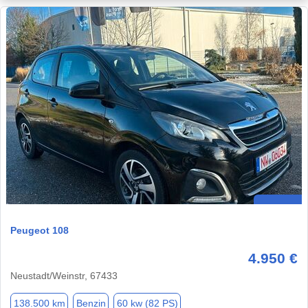
Peugeot 108
4.950 €
Neustadt/Weinstr, 67433
138.500 km
Benzin
60 kw (82 PS)