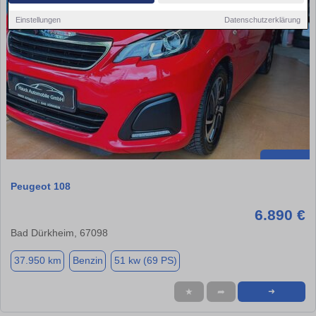
Einstellungen
Datenschutzerklärung
Peugeot 108
6.890 €
Bad Dürkheim, 67098
37.950 km
Benzin
51 kw (69 PS)
★
➦
➜