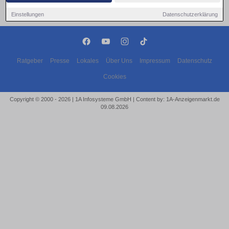
Einstellungen
Datenschutzerklärung
Ratgeber
Presse
Lokales
Über Uns
Impressum
Datenschutz
Cookies
Copyright © 2000 - 2026 | 1A Infosysteme GmbH | Content by: 1A-Anzeigenmarkt.de
09.08.2026