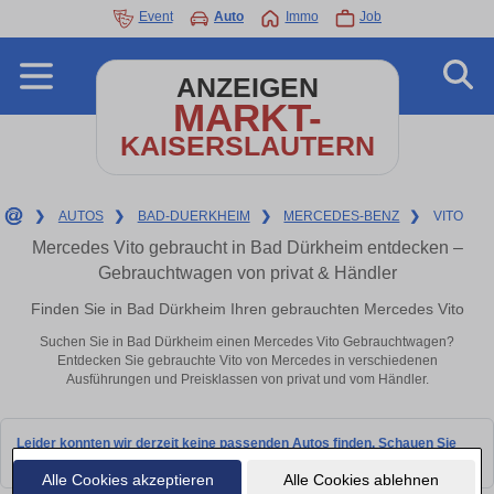
Event
Auto
Immo
Job
ANZEIGEN
MARKT-
KAISERSLAUTERN
❯
AUTOS
❯
BAD-DUERKHEIM
❯
MERCEDES-BENZ
❯
VITO
Mercedes Vito gebraucht in Bad Dürkheim entdecken –
Gebrauchtwagen von privat & Händler
Finden Sie in Bad Dürkheim Ihren gebrauchten Mercedes Vito
Suchen Sie in Bad Dürkheim einen Mercedes Vito Gebrauchtwagen?
Entdecken Sie gebrauchte Vito von Mercedes in verschiedenen
Ausführungen und Preisklassen von privat und vom Händler.
Leider konnten wir derzeit keine passenden Autos finden. Schauen Sie
bald wieder vorbei!
Alle Cookies akzeptieren
Alle Cookies ablehnen