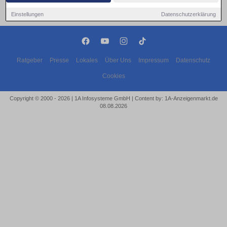
Einstellungen
Datenschutzerklärung
Ratgeber
Presse
Lokales
Über Uns
Impressum
Datenschutz
Cookies
Copyright © 2000 - 2026 | 1A Infosysteme GmbH | Content by: 1A-Anzeigenmarkt.de
08.08.2026