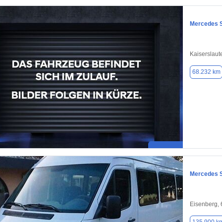
Mercedes S
Kaiserslaut
68.232 km
Mercedes S
Eisenberg,