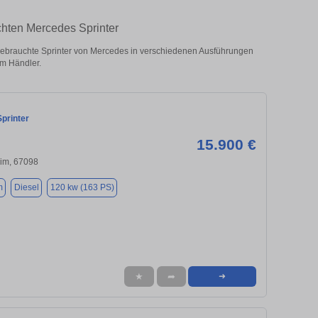
chten Mercedes Sprinter
ebrauchte Sprinter von Mercedes in verschiedenen Ausführungen
om Händler.
printer
15.900 €
im, 67098
m
Diesel
120 kw (163 PS)
★
➦
➜