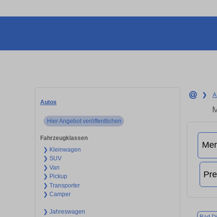
❯
A
Autos
M
Hier Angebot veröffentlichen
Fahrzeugklassen
❯ Kleinwagen
❯ SUV
❯ Van
❯ Pickup
❯ Transporter
❯ Camper
❯ Jahreswagen