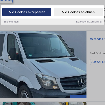
ürkheim
Finden Sie in Bad Dürkheim Ihren gebrau
Alle Cookies akzeptieren
Alle Cookies ablehnen
Sie in Bad Dürkheim einen Mercedes Sprinter Gebrauchtwagen? Entdecken Sie g
und Preisklassen von privat und v
Einstellungen
Datenschutzerklärung
Mercedes S
Bad Dürkhe
209.628 k