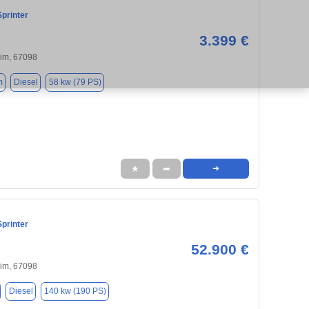
printer
3.399 €
im, 67098
m
Diesel
58 kw (79 PS)
★
➦
➜
printer
52.900 €
im, 67098
Diesel
140 kw (190 PS)