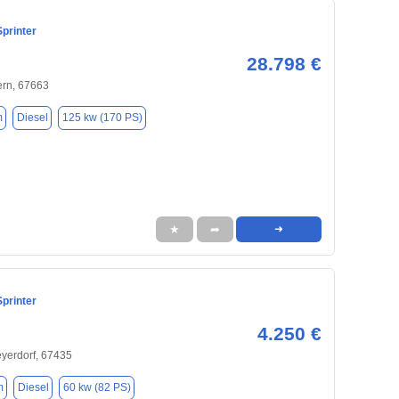
printer
28.798 €
ern, 67663
m
Diesel
125 kw (170 PS)
★
➦
➜
printer
4.250 €
yerdorf, 67435
m
Diesel
60 kw (82 PS)