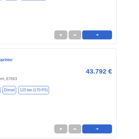
★
➦
➜
printer
43.792 €
ern, 67663
Diesel
125 kw (170 PS)
★
➦
➜