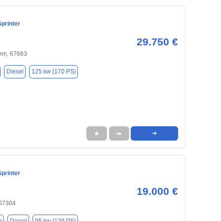
printer
29.750 €
ern, 67663
Diesel
125 kw (170 PS)
★
➦
➜
printer
19.000 €
 67304