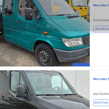
Mercedes S
Bad Dürkhe
180.000 k
Mercedes S
Bad Dürkhe
84.873 km