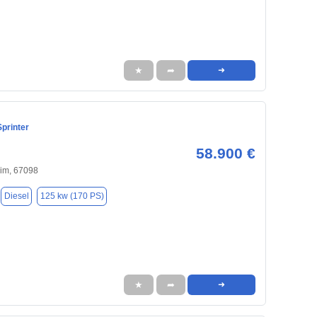
★
➦
➜
printer
58.900 €
im, 67098
Diesel
125 kw (170 PS)
★
➦
➜