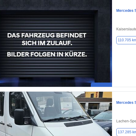
Mercedes S
Kaiserslaut
110.705 k
Mercedes S
Lachen-Spe
137.285 k