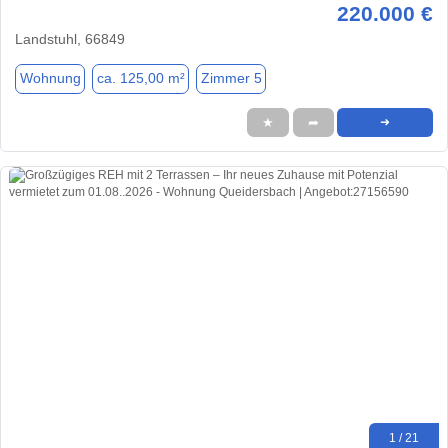
220.000 €
Landstuhl, 66849
Wohnung
ca. 125,00 m²
Zimmer 5
★
➦
➜
1 / 21