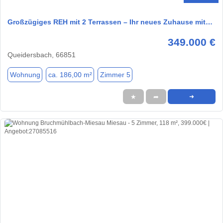
Großzügiges REH mit 2 Terrassen – Ihr neues Zuhause mit…
349.000 €
Queidersbach, 66851
Wohnung
ca. 186,00 m²
Zimmer 5
★
➦
➜