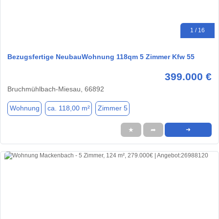
1 / 16
Bezugsfertige NeubauWohnung 118qm 5 Zimmer Kfw 55
399.000 €
Bruchmühlbach-Miesau, 66892
Wohnung
ca. 118,00 m²
Zimmer 5
★
➦
➜