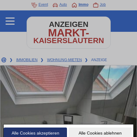
Event
Auto
Immo
Job
ANZEIGEN
MARKT-
KAISERSLAUTERN
❯
IMMOBILIEN
❯
WOHNUNG-MIETEN
❯
ANZEIGE
Alle Cookies akzeptieren
Alle Cookies ablehnen