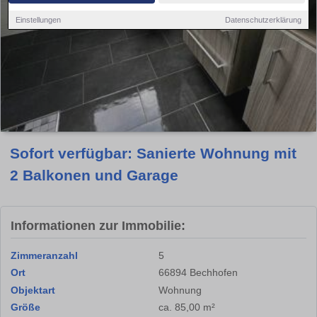
Einstellungen
Datenschutzerklärung
Sofort verfügbar: Sanierte Wohnung mit
2 Balkonen und Garage
Informationen zur Immobilie:
Zimmeranzahl
5
Ort
66894 Bechhofen
Objektart
Wohnung
Größe
ca. 85,00 m²