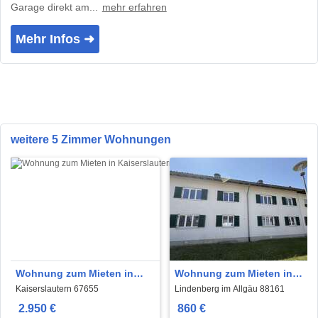
Garage direkt am...
mehr erfahren
Mehr Infos ➜
weitere 5 Zimmer Wohnungen
Wohnung zum Mieten in
Wohnung zum Mieten in
Kaiserslautern 2.950 €
Lindenberg im Allgäu 860 €
Kaiserslautern 67655
Lindenberg im Allgäu 88161
239.71 m²
82.17 m²
2.950 €
860 €