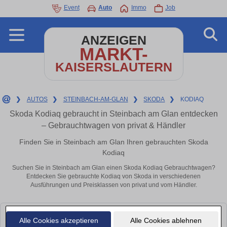
Event
Auto
Immo
Job
ANZEIGEN
MARKT-
KAISERSLAUTERN
❯
AUTOS
❯
STEINBACH-AM-GLAN
❯
SKODA
❯
KODIAQ
Skoda Kodiaq gebraucht in Steinbach am Glan entdecken
– Gebrauchtwagen von privat & Händler
Finden Sie in Steinbach am Glan Ihren gebrauchten Skoda
Kodiaq
Suchen Sie in Steinbach am Glan einen Skoda Kodiaq Gebrauchtwagen?
Entdecken Sie gebrauchte Kodiaq von Skoda in verschiedenen
Ausführungen und Preisklassen von privat und vom Händler.
Leider konnten wir derzeit keine passenden Autos finden. Schauen Sie
Alle Cookies akzeptieren
Alle Cookies ablehnen
bald wieder vorbei!