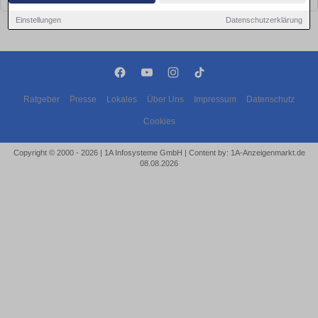
Einstellungen
Datenschutzerklärung
Ratgeber
Presse
Lokales
Über Uns
Impressum
Datenschutz
Cookies
Copyright © 2000 - 2026 | 1A Infosysteme GmbH | Content by: 1A-Anzeigenmarkt.de
08.08.2026