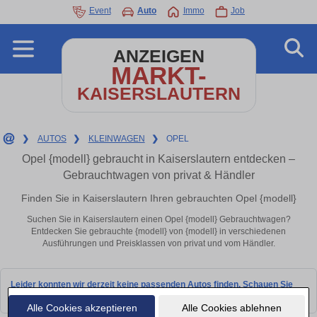
Event
Auto
Immo
Job
ANZEIGEN
MARKT-
KAISERSLAUTERN
❯
AUTOS
❯
KLEINWAGEN
❯
OPEL
Opel {modell} gebraucht in Kaiserslautern entdecken –
Gebrauchtwagen von privat & Händler
Finden Sie in Kaiserslautern Ihren gebrauchten Opel {modell}
Suchen Sie in Kaiserslautern einen Opel {modell} Gebrauchtwagen?
Entdecken Sie gebrauchte {modell} von {modell} in verschiedenen
Ausführungen und Preisklassen von privat und vom Händler.
Leider konnten wir derzeit keine passenden Autos finden. Schauen Sie
bald wieder vorbei!
Alle Cookies akzeptieren
Alle Cookies ablehnen