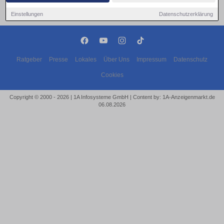
Einstellungen
Datenschutzerklärung
Ratgeber
Presse
Lokales
Über Uns
Impressum
Datenschutz
Cookies
Copyright © 2000 - 2026 | 1A Infosysteme GmbH | Content by: 1A-Anzeigenmarkt.de
06.08.2026