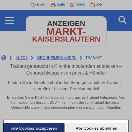
Event
Auto
Immo
Job
ANZEIGEN
MARKT-
KAISERSLAUTERN
❯
AUTOS
❯
KIRCHHEIMBOLANDEN
❯
TRABANT
Trabant gebraucht in Kirchheimbolanden entdecken –
Gebrauchtwagen von privat & Händler
Finden Sie in Kirchheimbolanden Ihren gebrauchten Trabant –
vom Klein- bis zum Premiummodell
Entdecken Sie in Kirchheimbolanden gebrauchte Trabant Fahrzeuge. Von
Kleinwagen bis hin zum SUV – hier finden Sie von Trabant die besten
Gebrauchtwagen in Kirchheimbolanden von privat und vom Händler.
Leider konnten wir derzeit keine passenden Autos finden. Schauen Sie
Alle Cookies akzeptieren
Alle Cookies ablehnen
bald wieder vorbei!