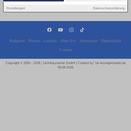
Einstellungen
Datenschutzerklärung
Ratgeber
Presse
Lokales
Über Uns
Impressum
Datenschutz
Cookies
Copyright © 2000 - 2026 | 1A Infosysteme GmbH | Content by: 1A-Anzeigenmarkt.de
08.08.2026