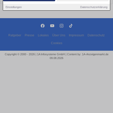
Einstellungen
Datenschutzerklärung
Ratgeber
Presse
Lokales
Über Uns
Impressum
Datenschutz
Cookies
Copyright © 2000 - 2026 | 1A Infosysteme GmbH | Content by: 1A-Anzeigenmarkt.de
09.08.2026