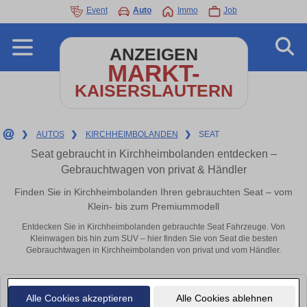
Event
Auto
Immo
Job
ANZEIGEN
MARKT-
KAISERSLAUTERN
❯
AUTOS
❯
KIRCHHEIMBOLANDEN
❯
SEAT
Seat gebraucht in Kirchheimbolanden entdecken –
Gebrauchtwagen von privat & Händler
Finden Sie in Kirchheimbolanden Ihren gebrauchten Seat – vom
Klein- bis zum Premiummodell
Entdecken Sie in Kirchheimbolanden gebrauchte Seat Fahrzeuge. Von
Kleinwagen bis hin zum SUV – hier finden Sie von Seat die besten
Gebrauchtwagen in Kirchheimbolanden von privat und vom Händler.
Leider konnten wir derzeit keine passenden Autos finden. Schauen Sie
Alle Cookies akzeptieren
Alle Cookies ablehnen
bald wieder vorbei!