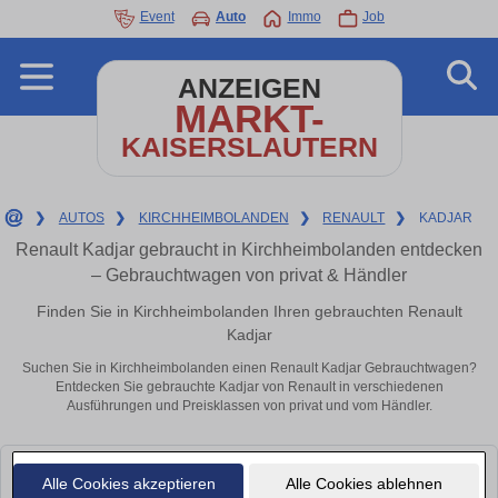
Event
Auto
Immo
Job
ANZEIGEN
MARKT-
KAISERSLAUTERN
❯
AUTOS
❯
KIRCHHEIMBOLANDEN
❯
RENAULT
❯
KADJAR
Renault Kadjar gebraucht in Kirchheimbolanden entdecken
– Gebrauchtwagen von privat & Händler
Finden Sie in Kirchheimbolanden Ihren gebrauchten Renault
Kadjar
Suchen Sie in Kirchheimbolanden einen Renault Kadjar Gebrauchtwagen?
Entdecken Sie gebrauchte Kadjar von Renault in verschiedenen
Ausführungen und Preisklassen von privat und vom Händler.
Leider konnten wir derzeit keine passenden Autos finden. Schauen Sie
Alle Cookies akzeptieren
Alle Cookies ablehnen
bald wieder vorbei!