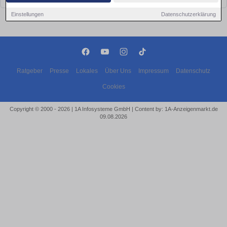
Einstellungen
Datenschutzerklärung
Ratgeber
Presse
Lokales
Über Uns
Impressum
Datenschutz
Cookies
Copyright © 2000 - 2026 | 1A Infosysteme GmbH | Content by: 1A-Anzeigenmarkt.de
09.08.2026