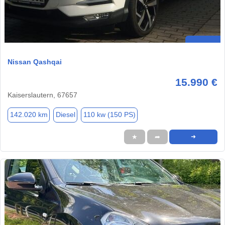
Nissan Qashqai
15.990 €
Kaiserslautern, 67657
142.020 km
Diesel
110 kw (150 PS)
★
➦
➜