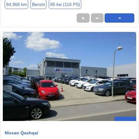
84.966 km
Benzin
85 kw (116 PS)
★
➦
➜
Nissan Qashqai