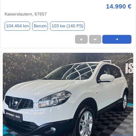
14.990 €
Kaiserslautern, 67657
104.464 km
Benzin
103 kw (140 PS)
★
➦
➜