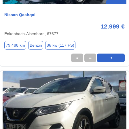
Nissan Qashqai
12.999 €
Enkenbach-Alsenborn, 67677
79.488 km
Benzin
86 kw (117 PS)
★
➦
➜