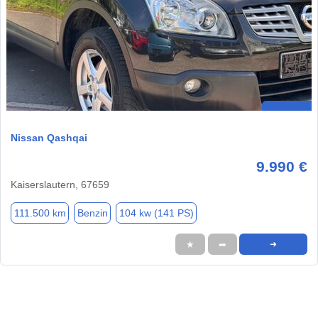
Nissan Qashqai
9.990 €
Kaiserslautern, 67659
111.500 km
Benzin
104 kw (141 PS)
★
➦
➜