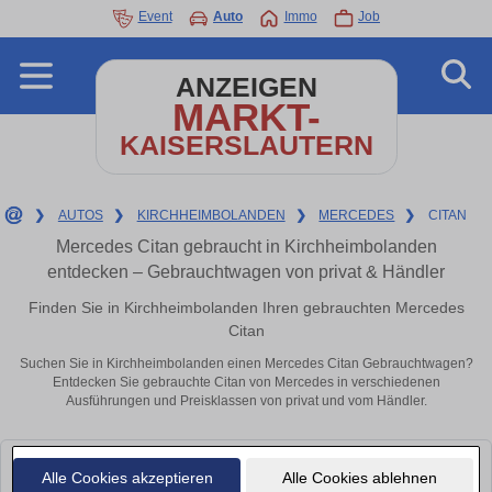
Event
Auto
Immo
Job
ANZEIGEN
MARKT-
KAISERSLAUTERN
❯
AUTOS
❯
KIRCHHEIMBOLANDEN
❯
MERCEDES
❯
CITAN
Mercedes Citan gebraucht in Kirchheimbolanden
entdecken – Gebrauchtwagen von privat & Händler
Finden Sie in Kirchheimbolanden Ihren gebrauchten Mercedes
Citan
Suchen Sie in Kirchheimbolanden einen Mercedes Citan Gebrauchtwagen?
Entdecken Sie gebrauchte Citan von Mercedes in verschiedenen
Ausführungen und Preisklassen von privat und vom Händler.
Leider konnten wir derzeit keine passenden Autos finden. Schauen Sie
Alle Cookies akzeptieren
Alle Cookies ablehnen
bald wieder vorbei!