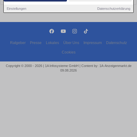
Einstellungen
Datenschutzerklärung
Ratgeber
Presse
Lokales
Über Uns
Impressum
Datenschutz
Cookies
Copyright © 2000 - 2026 | 1A Infosysteme GmbH | Content by: 1A-Anzeigenmarkt.de
09.08.2026