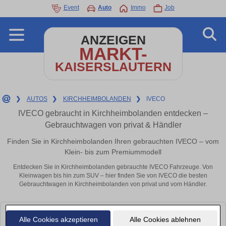
Event
Auto
Immo
Job
ANZEIGEN
MARKT-
KAISERSLAUTERN
❯
AUTOS
❯
KIRCHHEIMBOLANDEN
❯
IVECO
IVECO gebraucht in Kirchheimbolanden entdecken –
Gebrauchtwagen von privat & Händler
Finden Sie in Kirchheimbolanden Ihren gebrauchten IVECO – vom
Klein- bis zum Premiummodell
Entdecken Sie in Kirchheimbolanden gebrauchte IVECO Fahrzeuge. Von
Kleinwagen bis hin zum SUV – hier finden Sie von IVECO die besten
Gebrauchtwagen in Kirchheimbolanden von privat und vom Händler.
Leider konnten wir derzeit keine passenden Autos finden. Schauen Sie
Alle Cookies akzeptieren
Alle Cookies ablehnen
bald wieder vorbei!