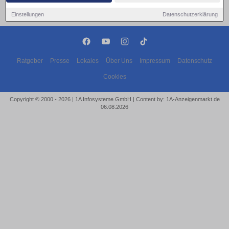
Einstellungen
Datenschutzerklärung
Ratgeber
Presse
Lokales
Über Uns
Impressum
Datenschutz
Cookies
Copyright © 2000 - 2026 | 1A Infosysteme GmbH | Content by: 1A-Anzeigenmarkt.de
06.08.2026