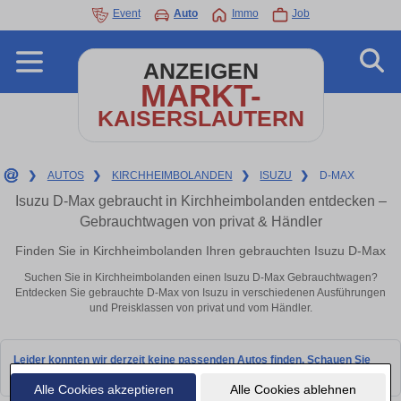
Event
Auto
Immo
Job
ANZEIGEN
MARKT-
KAISERSLAUTERN
❯
AUTOS
❯
KIRCHHEIMBOLANDEN
❯
ISUZU
❯
D-MAX
Isuzu D-Max gebraucht in Kirchheimbolanden entdecken –
Gebrauchtwagen von privat & Händler
Finden Sie in Kirchheimbolanden Ihren gebrauchten Isuzu D-Max
Suchen Sie in Kirchheimbolanden einen Isuzu D-Max Gebrauchtwagen?
Entdecken Sie gebrauchte D-Max von Isuzu in verschiedenen Ausführungen
und Preisklassen von privat und vom Händler.
Leider konnten wir derzeit keine passenden Autos finden. Schauen Sie
bald wieder vorbei!
Alle Cookies akzeptieren
Alle Cookies ablehnen