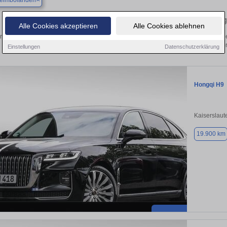
heimbolanden
Finden Sie in Kirchheimbolanden Ihren gebrauchten Hong
Alle Cookies akzeptieren
Alle Cookies ablehnen
ntdecken Sie in Kirchheimbolanden gebrauchte Hongqi Fahrzeuge. Von Kleinwagen
Gebrauchtwagen in Kirchheimbolanden von pr
Einstellungen
Datenschutzerklärung
Hongqi H9
Kaiserslaut
19.900 km