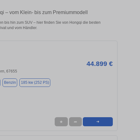
qi – vom Klein- bis zum Premiummodell
 bis hin zum SUV – hier finden Sie von Hongqi die besten
ivat und vom Händler.
44.899 €
ern, 67655
Benzin
185 kw (252 PS)
★
➦
➜