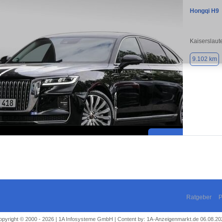
Hongqi H9
Kaiserslaut
9.102 km
Ratgeber
P
opyright © 2000 - 2026 | 1A Infosysteme GmbH | Content by: 1A-Anzeigenmarkt.de 06.08.20