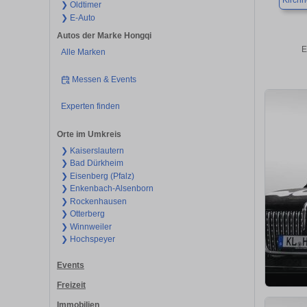
Kirch
❯ Oldtimer
❯ E-Auto
Autos der Marke Hongqi
E
Alle Marken
Messen & Events
Experten finden
Orte im Umkreis
❯ Kaiserslautern
❯ Bad Dürkheim
❯ Eisenberg (Pfalz)
❯ Enkenbach-Alsenborn
❯ Rockenhausen
❯ Otterberg
❯ Winnweiler
❯ Hochspeyer
Events
Freizeit
Immobilien