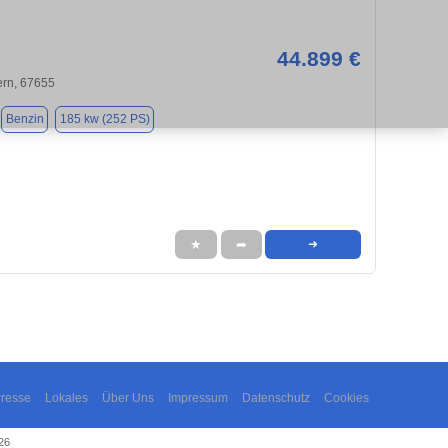
44.899 €
ern, 67655
Benzin
185 kw (252 PS)
★
➦
➜
resse
Lokales
Über Uns
Impressum
Datenschutz
Cookies
26