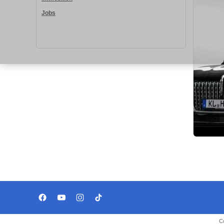
Jobs
C