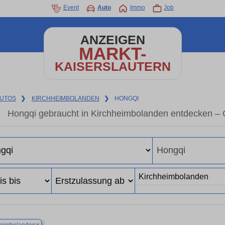
Event
Auto
Immo
Job
ANZEIGEN
MARKT-
KAISERSLAUTERN
UTOS
❯
KIRCHHEIMBOLANDEN
❯
HONGQI
Hongqi gebraucht in Kirchheimbolanden entdecken – 
×