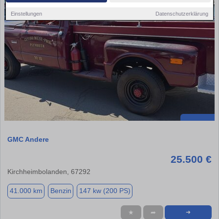
Einstellungen
Datenschutzerklärung
GMC Andere
25.500 €
Kirchheimbolanden, 67292
41.000 km
Benzin
147 kw (200 PS)
★
➦
➜