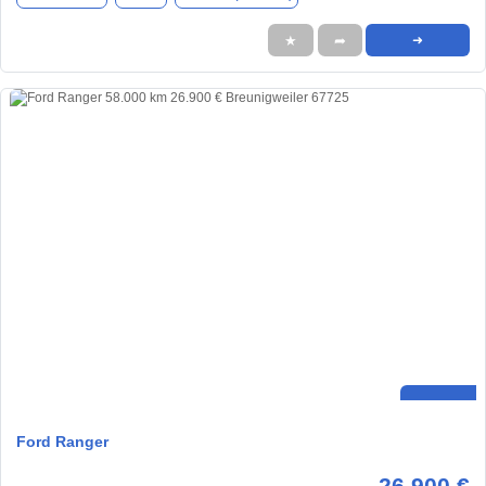
★
➦
➜
Ford Ranger
26.900 €