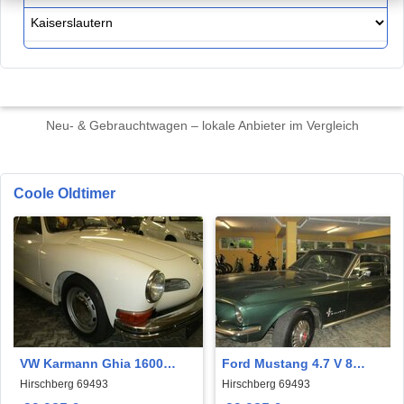
Neu- & Gebrauchtwagen – lokale Anbieter im Vergleich
Coole Oldtimer
VW Karmann Ghia 1600
Ford Mustang 4.7 V 8
Coupe
Modelljahr 1967
Hirschberg 69493
Hirschberg 69493