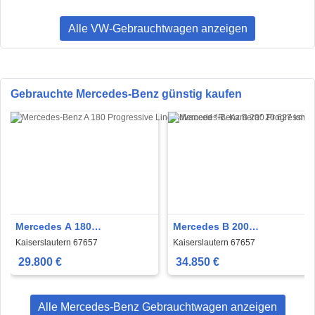
Alle VW-Gebrauchtwagen anzeigen
Gebrauchte Mercedes-Benz günstig kaufen
Mercedes A 180
Mercedes B 200
Progressive Line Advanced
Progressive*AHK*
Kaiserslautern 67657
Kaiserslautern 67657
*R.-Kamera*
29.800 €
34.850 €
Alle Mercedes-Benz Gebrauchtwagen anzeigen