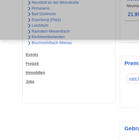
❯ Neustadt an der Weinstraße
W180 
Neumar
❯ Pirmasens
fahrbe
21.9
❯ Bad Dürkheim
❯ Eisenberg (Pfalz)
❯ Landstuhl
❯ Ramstein-Miesenbach
❯ Kirchheimbolanden
❯ Bruchmühlbach-Miesau
Events
Prem
Freizeit
Immobilien
mehr 
Jobs
Gebr