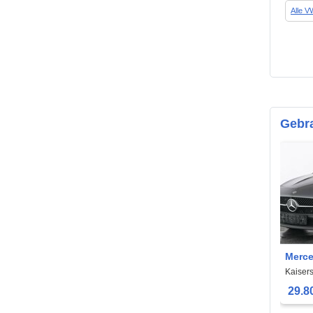
Alle 
Gebr
Merce
Progr
Kaiser
*R.-K
29.8