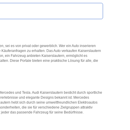
ren, sei es von privat oder gewerblich. Wer ein Auto inserieren
te Käuferanfragen zu erhalten. Das Auto verkaufen Kaiserslautern
ion, ein Fahrzeug anbieten Kaiserslautern, ermöglicht es
lten. Diese Portale bieten eine praktische Lösung für alle, die
Mercedes und Tesla. Audi Kaiserslautern besticht durch sportliche
rerlebnisse und elegante Designs bekannt ist. Mercedes
slautern hebt sich durch seine umweltfreundlichen Elektroautos
sonderheiten, die sie für verschiedene Zielgruppen attraktiv
t jeder das passende Fahrzeug für seine Bedürfnisse.