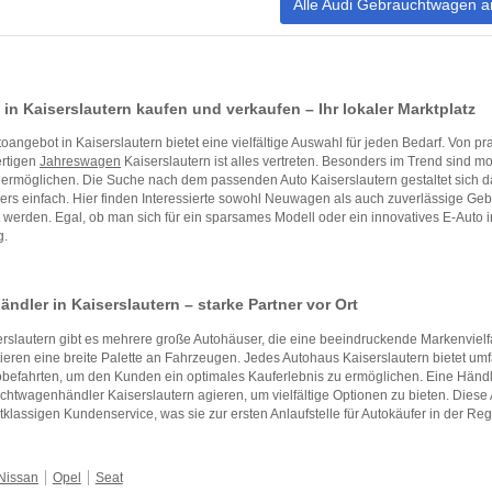
Alle Audi Gebrauchtwagen a
 in Kaiserslautern kaufen und verkaufen – Ihr lokaler Marktplatz
oangebot in Kaiserslautern bietet eine vielfältige Auswahl für jeden Bedarf. Von p
rtigen
Jahreswagen
Kaiserslautern ist alles vertreten. Besonders im Trend sind 
ermöglichen. Die Suche nach dem passenden Auto Kaiserslautern gestaltet sich da
rs einfach. Hier finden Interessierte sowohl Neuwagen als auch zuverlässige Geb
 werden. Egal, ob man sich für ein sparsames Modell oder ein innovatives E-Auto in
g.
ndler in Kaiserslautern – starke Partner vor Ort
erslautern gibt es mehrere große Autohäuser, die eine beeindruckende Markenvielfa
ieren eine breite Palette an Fahrzeugen. Jedes Autohaus Kaiserslautern bietet u
befahrten, um den Kunden ein optimales Kauferlebnis zu ermöglichen. Eine Händle
htwagenhändler Kaiserslautern agieren, um vielfältige Optionen zu bieten. Diese 
tklassigen Kundenservice, was sie zur ersten Anlaufstelle für Autokäufer in der Re
Nissan
Opel
Seat