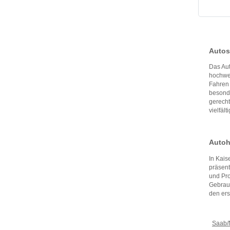
Autos
Das Aut
hochwe
Fahren 
besonde
gerecht
vielfälti
Autohä
In Kais
präsent
und Pro
Gebrauc
den ers
Saab/