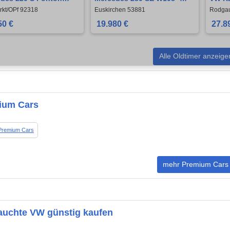
Oldtimer H-Kennz.
OLDTIMER
schön
kt/OPf 92318
Euskirchen 53881
Rodga
reit
Coup
50 €
19.980 €
27.8
Alle Oldtimer anzeige
ium Cars
Premium Cars
mehr Premium Cars
auchte VW günstig kaufen