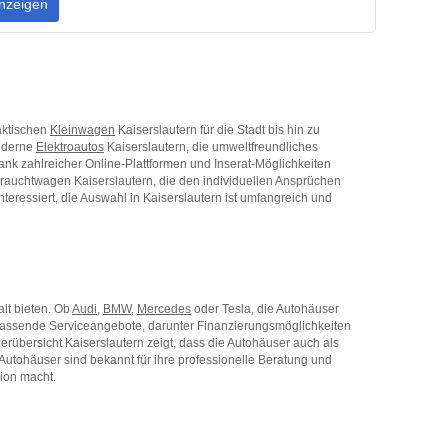
nzeigen
raktischen
Kleinwagen
Kaiserslautern für die Stadt bis hin zu
moderne
Elektroautos
Kaiserslautern, die umweltfreundliches
nk zahlreicher Online-Plattformen und Inserat-Möglichkeiten
rauchtwagen Kaiserslautern, die den individuellen Ansprüchen
teressiert, die Auswahl in Kaiserslautern ist umfangreich und
lt bieten. Ob
Audi
,
BMW
,
Mercedes
oder Tesla, die Autohäuser
mfassende Serviceangebote, darunter Finanzierungsmöglichkeiten
rübersicht Kaiserslautern zeigt, dass die Autohäuser auch als
Autohäuser sind bekannt für ihre professionelle Beratung und
gion macht.