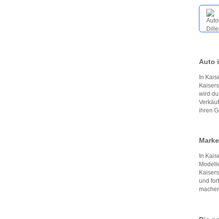
Auto 
In Kais
Kaisers
wird du
Verkäuf
ihren 
Marken
In Kais
Modelle
Kaisers
und for
machen.