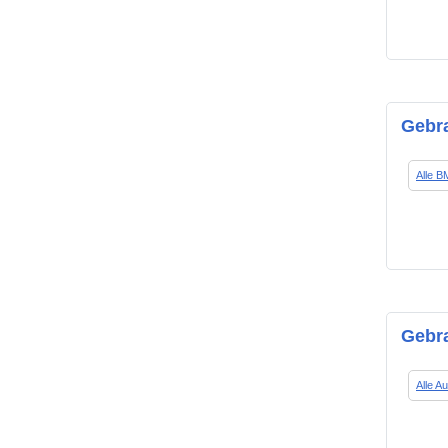
Gebr
Alle 
Gebra
Alle A