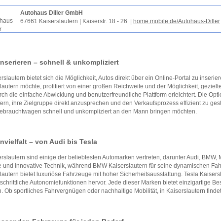
Autohaus Diller GmbH
67661 Kaiserslautern | Kaiserstr. 18 - 26 |
home.mobile.de/Autohaus-Diller
inserieren – schnell & unkompliziert
erslautern bietet sich die Möglichkeit, Autos direkt über ein Online-Portal zu inserie
lautern möchte, profitiert von einer großen Reichweite und der Möglichkeit, geziel
rch die einfache Abwicklung und benutzerfreundliche Plattform erleichtert. Die Opt
ern, ihre Zielgruppe direkt anzusprechen und den Verkaufsprozess effizient zu gesta
Gebrauchtwagen schnell und unkompliziert an den Mann bringen möchten.
vielfalt – von Audi bis Tesla
erslautern sind einige der beliebtesten Automarken vertreten, darunter Audi, BMW, 
 und innovative Technik, während BMW Kaiserslautern für seine dynamischen Fah
lautern bietet luxuriöse Fahrzeuge mit hoher Sicherheitsausstattung. Tesla Kaiser
tschrittliche Autonomiefunktionen hervor. Jede dieser Marken bietet einzigartige Be
 Ob sportliches Fahrvergnügen oder nachhaltige Mobilität, in Kaiserslautern finde