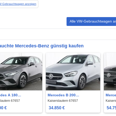
VW-Gebrauchtwagen anzeigen
Alle VW-Gebrauchtwagen a
auchte Mercedes-Benz günstig kaufen
des A 180
Mercedes B 200
Merce
essive Line Advanced
Progressive*AHK*
Line 
slautern 67657
Kaiserslautern 67657
Kaiser
amera*
Pano
00 €
34.850 €
54.7