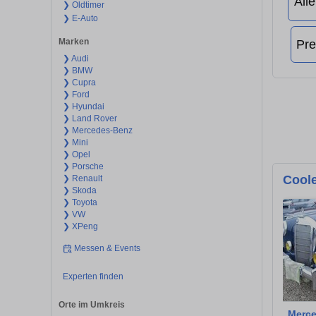
❯ Oldtimer
❯ E-Auto
Marken
❯ Audi
❯ BMW
❯ Cupra
❯ Ford
❯ Hyundai
❯ Land Rover
❯ Mercedes-Benz
❯ Mini
❯ Opel
❯ Porsche
Coole
❯ Renault
❯ Skoda
❯ Toyota
❯ VW
❯ XPeng
Messen & Events
Experten finden
Orte im Umkreis
Merce