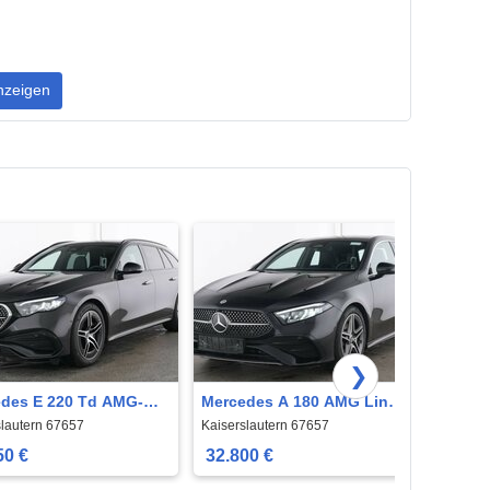
nzeigen
❯
des E 220 Td AMG-
Mercedes A 180 AMG Line
Merce
Advanced*AHK*el.
Advanced Plus *R-Kamera*
Progr
slautern 67657
Kaiserslautern 67657
Kaiser
rama-SD*
*R.-K
50 €
32.800 €
31.4