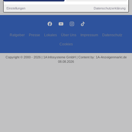
Einstellungen
Datenschutzerklärung
Ratgeber
Presse
Lokales
Über Uns
Impressum
Datenschutz
Cookies
Copyright © 2000 - 2026 | 1A Infosysteme GmbH | Content by: 1A-Anzeigenmarkt.de
08.08.2026