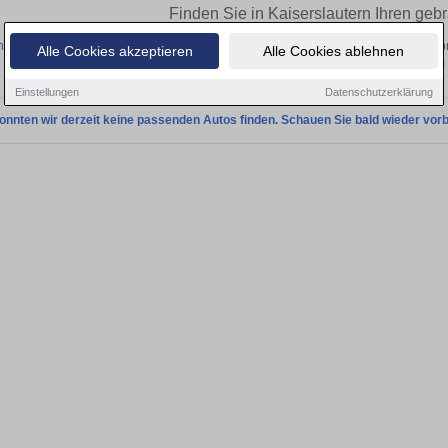
Finden Sie in Kaiserslautern Ihren geb
en Sie in Kaiserslautern einen Jeep Patriot Gebrauchtwagen? Entdecken Sie gebr
Alle Cookies akzeptieren
Alle Cookies ablehnen
Preisklassen von privat und vom
Einstellungen
Datenschutzerklärung
onnten wir derzeit keine passenden Autos finden. Schauen Sie bald wieder vorb