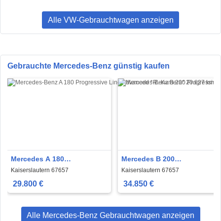
Alle VW-Gebrauchtwagen anzeigen
Gebrauchte Mercedes-Benz günstig kaufen
Mercedes A 180
Mercedes B 200
Progressive Line Advanced
Progressive*AHK*
Kaiserslautern 67657
Kaiserslautern 67657
*R.-Kamera*
29.800 €
34.850 €
Alle Mercedes-Benz Gebrauchtwagen anzeigen