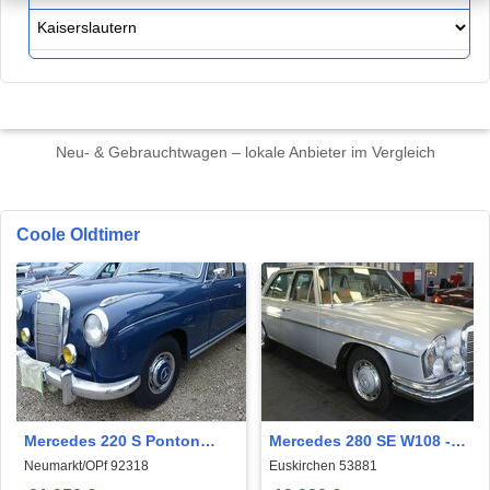
Neu- & Gebrauchtwagen – lokale Anbieter im Vergleich
Coole Oldtimer
Mercedes 220 S Ponton
Mercedes 280 SE W108 -
W180 Oldtimer H-Kennz.
OLDTIMER
Neumarkt/OPf 92318
Euskirchen 53881
fahrbereit