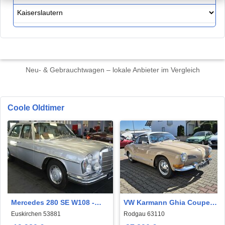
Neu- & Gebrauchtwagen – lokale Anbieter im Vergleich
Coole Oldtimer
Mercedes 280 SE W108 -
VW Karmann Ghia Coupe
OLDTIMER
schönes restauriertes
Euskirchen 53881
Rodgau 63110
Coupe