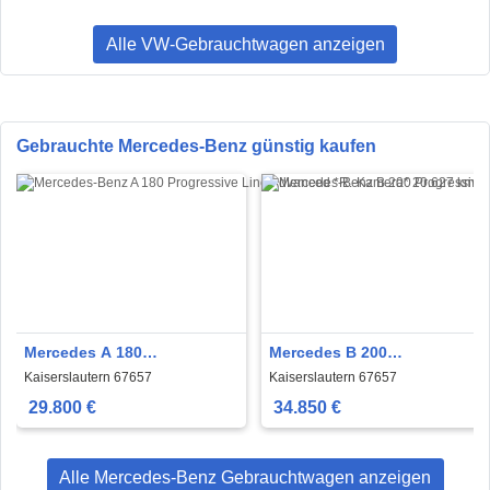
Alle VW-Gebrauchtwagen anzeigen
Gebrauchte Mercedes-Benz günstig kaufen
Mercedes A 180
Mercedes B 200
Progressive Line Advanced
Progressive*AHK*
Kaiserslautern 67657
Kaiserslautern 67657
*R.-Kamera*
29.800 €
34.850 €
Alle Mercedes-Benz Gebrauchtwagen anzeigen