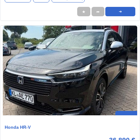
★
➦
➜
Honda HR-V
36.890 €