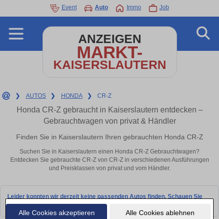
Event
Auto
Immo
Job
ANZEIGEN
MARKT-
KAISERSLAUTERN
❯
AUTOS
❯
HONDA
❯
CR-Z
Honda CR-Z gebraucht in Kaiserslautern entdecken –
Gebrauchtwagen von privat & Händler
Finden Sie in Kaiserslautern Ihren gebrauchten Honda CR-Z
Suchen Sie in Kaiserslautern einen Honda CR-Z Gebrauchtwagen?
Entdecken Sie gebrauchte CR-Z von CR-Z in verschiedenen Ausführungen
und Preisklassen von privat und vom Händler.
Leider konnten wir derzeit keine passenden Autos finden. Schauen Sie
bald wieder vorbei!
Alle Cookies akzeptieren
Alle Cookies ablehnen