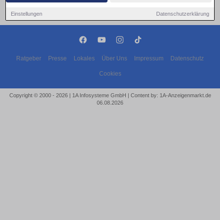
Einstellungen
Datenschutzerklärung
Ratgeber
Presse
Lokales
Über Uns
Impressum
Datenschutz
Cookies
Copyright © 2000 - 2026 | 1A Infosysteme GmbH | Content by: 1A-Anzeigenmarkt.de
06.08.2026