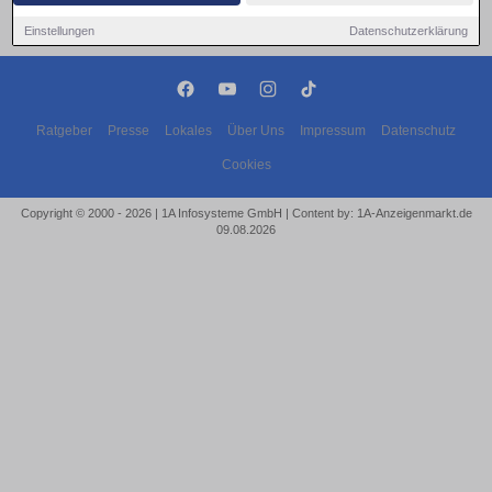
Einstellungen
Datenschutzerklärung
Ratgeber
Presse
Lokales
Über Uns
Impressum
Datenschutz
Cookies
Copyright © 2000 - 2026 | 1A Infosysteme GmbH | Content by: 1A-Anzeigenmarkt.de
09.08.2026