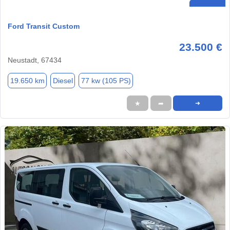
Ford Transit Custom
23.500 €
Neustadt, 67434
19.650 km
Diesel
77 kw (105 PS)
★
➦
➜