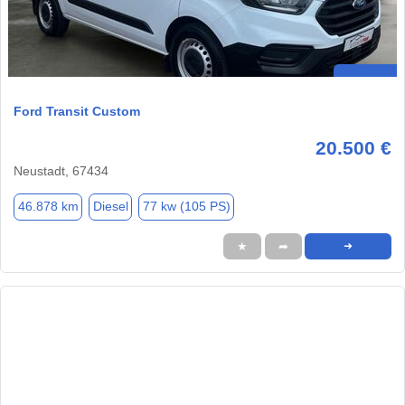
Ford Transit Custom
20.500 €
Neustadt, 67434
46.878 km
Diesel
77 kw (105 PS)
★
➦
➜