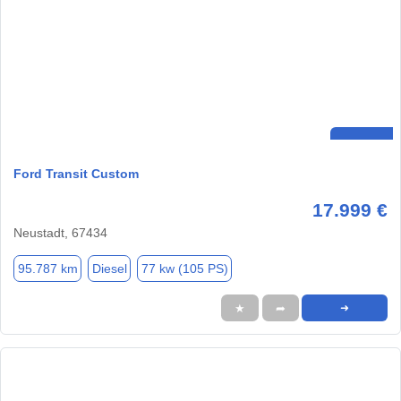
Ford Transit Custom
17.999 €
Neustadt, 67434
95.787 km
Diesel
77 kw (105 PS)
★
➦
➜