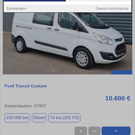
Einstellungen
Datenschutzerklärung
Ford Transit Custom
10.600 €
Kaiserslautern, 67657
100.000 km
Diesel
74 kw (101 PS)
★
➦
➜