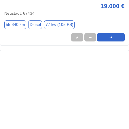
19.000 €
Neustadt, 67434
55.840 km
Diesel
77 kw (105 PS)
★
➦
➜