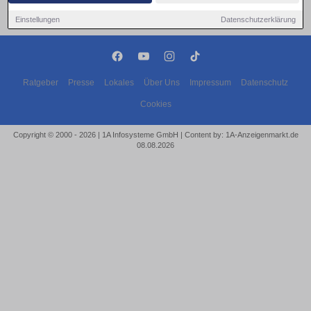
Einstellungen
Datenschutzerklärung
Ratgeber
Presse
Lokales
Über Uns
Impressum
Datenschutz
Cookies
Copyright © 2000 - 2026 | 1A Infosysteme GmbH | Content by: 1A-Anzeigenmarkt.de
08.08.2026