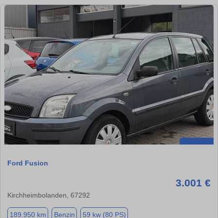
Ford Fusion
3.001 €
Kirchheimbolanden, 67292
189.950 km
Benzin
59 kw (80 PS)