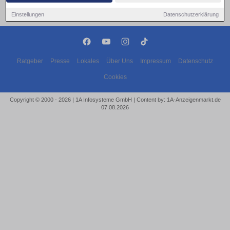
Einstellungen
Datenschutzerklärung
Ratgeber
Presse
Lokales
Über Uns
Impressum
Datenschutz
Cookies
Copyright © 2000 - 2026 | 1A Infosysteme GmbH | Content by: 1A-Anzeigenmarkt.de
07.08.2026