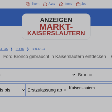
Event
Auto
Immo
Job
ANZEIGEN
MARKT-
KAISERSLAUTERN
UTOS
❯
FORD
❯
BRONCO
Ford Bronco gebraucht in Kaiserslautern entdecken –