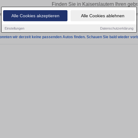
Finden Sie in Kaiserslautern Ihren geb
en Sie in Kaiserslautern einen Ford Bronco Gebrauchtwagen? Entdecken Sie geb
Alle Cookies akzeptieren
Alle Cookies ablehnen
Preisklassen von privat und vom
Einstellungen
Datenschutzerklärung
onnten wir derzeit keine passenden Autos finden. Schauen Sie bald wieder vorb