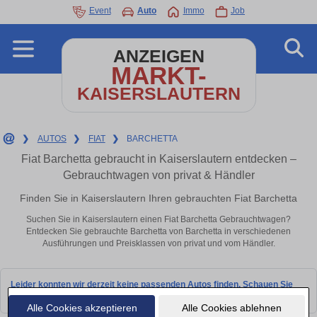
Event
Auto
Immo
Job
ANZEIGEN
MARKT-
KAISERSLAUTERN
❯
AUTOS
❯
FIAT
❯
BARCHETTA
Fiat Barchetta gebraucht in Kaiserslautern entdecken –
Gebrauchtwagen von privat & Händler
Finden Sie in Kaiserslautern Ihren gebrauchten Fiat Barchetta
Suchen Sie in Kaiserslautern einen Fiat Barchetta Gebrauchtwagen?
Entdecken Sie gebrauchte Barchetta von Barchetta in verschiedenen
Ausführungen und Preisklassen von privat und vom Händler.
Leider konnten wir derzeit keine passenden Autos finden. Schauen Sie
bald wieder vorbei!
Alle Cookies akzeptieren
Alle Cookies ablehnen