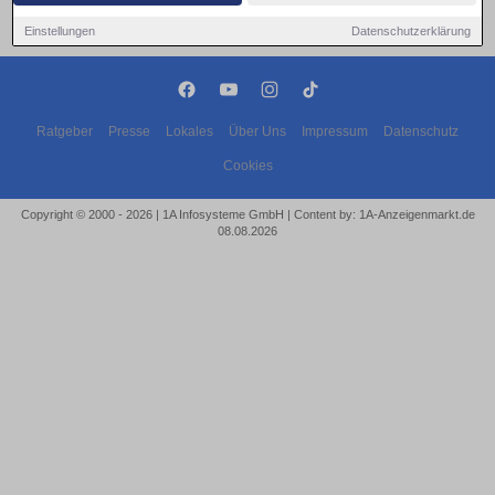
Einstellungen
Datenschutzerklärung
Ratgeber
Presse
Lokales
Über Uns
Impressum
Datenschutz
Cookies
Copyright © 2000 - 2026 | 1A Infosysteme GmbH | Content by: 1A-Anzeigenmarkt.de
08.08.2026