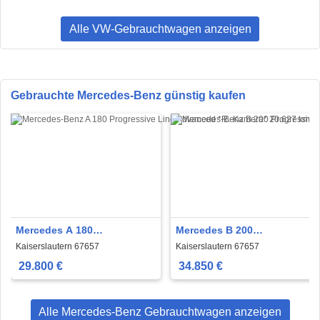
Alle VW-Gebrauchtwagen anzeigen
Gebrauchte Mercedes-Benz günstig kaufen
Mercedes A 180
Mercedes B 200
Progressive Line Advanced
Progressive*AHK*
Kaiserslautern 67657
Kaiserslautern 67657
*R.-Kamera*
29.800 €
34.850 €
Alle Mercedes-Benz Gebrauchtwagen anzeigen