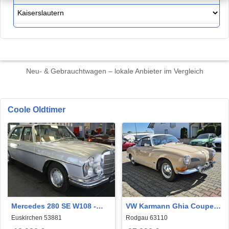
Neu- & Gebrauchtwagen – lokale Anbieter im Vergleich
Coole Oldtimer
Mercedes 280 SE W108 -
VW Karmann Ghia Coupe
OLDTIMER
schönes restauriertes
Euskirchen 53881
Rodgau 63110
Coupe