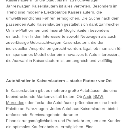
Kaiserslautern für die Stadt bis hin zu hochwertigen
Jahreswagen
Kaiserslautern ist alles vertreten. Besonders im
Trend sind moderne
Elektroautos
Kaiserslautern, die
umweltfreundliches Fahren ermöglichen. Die Suche nach dem
passenden Auto Kaiserslautern gestaltet sich dank zahlreicher
Online-Plattformen und Inserat-Möglichkeiten besonders
einfach. Hier finden Interessierte sowohl Neuwagen als auch
zuverlässige Gebrauchtwagen Kaiserslautern, die den
individuellen Ansprüchen gerecht werden. Egal, ob man sich für
ein sparsames Modell oder ein innovatives E-Auto interessiert,
die Auswahl in Kaiserslautern ist umfangreich und vielfältig.
Autohändler in Kaiserslautern – starke Partner vor Ort
In Kaiserslautern gibt es mehrere große Autohäuser, die eine
beeindruckende Markenvielfalt bieten. Ob
Audi
,
BMW
,
Mercedes
oder Tesla, die Autohäuser präsentieren eine breite
Palette an Fahrzeugen. Jedes Autohaus Kaiserslautern bietet
umfassende Serviceangebote, darunter
Finanzierungsmöglichkeiten und Probefahrten, um den Kunden
ein optimales Kauferlebnis zu ermöglichen. Eine