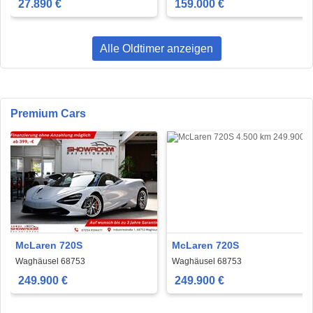
27.890 €
159.000 €
Alle Oldtimer anzeigen
Premium Cars
McLaren 720S
McLaren 720S
Waghäusel 68753
Waghäusel 68753
249.900 €
249.900 €