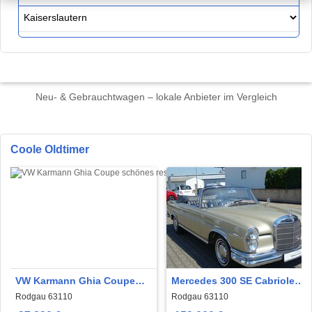
Neu- & Gebrauchtwagen – lokale Anbieter im Vergleich
Coole Oldtimer
VW Karmann Ghia Coupe
Mercedes 300 SE Cabriolet
schönes restauriertes
Top Original mit 58000 Km
Rodgau 63110
Rodgau 63110
Coupe